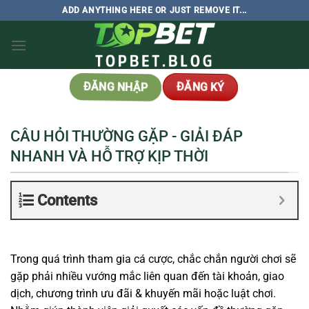
Bỏ
ADD ANYTHING HERE OR JUST REMOVE IT...
qua
nội
dung
ĐĂNG NHẬP
ĐĂNG KÝ
CÂU HỎI THƯỜNG GẶP - GIẢI ĐÁP
NHANH VÀ HỖ TRỢ KỊP THỜI
Contents
Trong quá trình tham gia cá cược, chắc chắn người chơi sẽ
gặp phải nhiều vướng mắc liên quan đến tài khoản, giao
dịch, chương trình ưu đãi & khuyến mãi hoặc luật chơi.