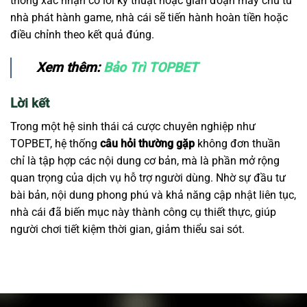
thống xác nhận có lỗi kỹ thuật hoặc gián đoạn máy chủ từ
nhà phát hành game, nhà cái sẽ tiến hành hoàn tiền hoặc
điều chỉnh theo kết quả đúng.
Xem thêm:
Bảo Trì TOPBET
Lời kết
Trong một hệ sinh thái cá cược chuyên nghiệp như
TOPBET, hệ thống
câu hỏi thường gặp
không đơn thuần
chỉ là tập hợp các nội dung cơ bản, mà là phần mở rộng
quan trọng của dịch vụ hỗ trợ người dùng. Nhờ sự đầu tư
bài bản, nội dung phong phú và khả năng cập nhật liên tục,
nhà cái đã biến mục này thành công cụ thiết thực, giúp
người chơi tiết kiệm thời gian, giảm thiểu sai sót.