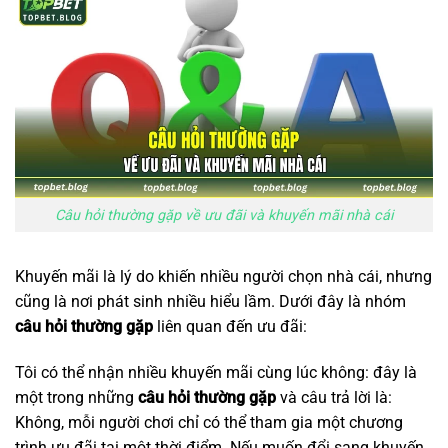
Câu hỏi thường gặp về ưu đãi và khuyến mãi nhà cái
Khuyến mãi là lý do khiến nhiều người chọn nhà cái, nhưng
cũng là nơi phát sinh nhiều hiểu lầm. Dưới đây là nhóm
câu hỏi thường gặp
liên quan đến ưu đãi:
Tôi có thể nhận nhiều khuyến mãi cùng lúc không: đây là
một trong những
câu hỏi thường gặp
và câu trả lời là:
Không, mỗi người chơi chỉ có thể tham gia một chương
trình ưu đãi tại một thời điểm. Nếu muốn đổi sang khuyến