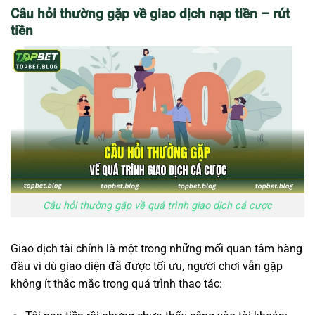
Câu hỏi thường gặp về giao dịch nạp tiền – rút
tiền
Câu hỏi thường gặp về quá trình giao dịch cá cược
Giao dịch tài chính là một trong những mối quan tâm hàng
đầu vì dù giao diện đã được tối ưu, người chơi vẫn gặp
không ít thắc mắc trong quá trình thao tác: