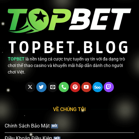
TOPBET
là nền tảng cá cược trực tuyến uy tín với đa dạng trò
chơi thể thao casino và khuyến mãi hấp dẫn dành cho người
chơi Việt.
VỀ CHÚNG TÔI
Chính Sách Bảo Mật
Điều Khoản Điều Kiện