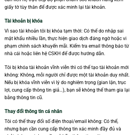
giấy tờ tùy thân để được xác minh lại tài khoản.
Tài khoản bị khóa
Vì sao tài khoản tôi bị khóa tạm thời: Có thể do nhập sai
mật khẩu nhiều lần, thực hiện giao dịch đáng ngờ hoặc vi
phạm chính sách khuyến mãi. Kiểm tra email thông báo từ
nhà cái hoặc liên hệ CSKH để được hướng dẫn.
Tôi bị khóa tài khoản vĩnh viễn thì có thể tạo tài khoản mới
không: Không, mỗi người chỉ được một tài khoản duy nhất.
Nếu bị khóa vĩnh viễn vì lý do nghiêm trọng (gian lận, trục
lợi, cung cấp thông tin giả…), bạn sẽ không thể tham gia lại
bằng thông tin cũ.
Thay đổi thông tin cá nhân
Tôi có thể thay đổi số điện thoại/email không: Có thể,
nhưng bạn cần cung cấp thông tin xác minh đầy đủ và