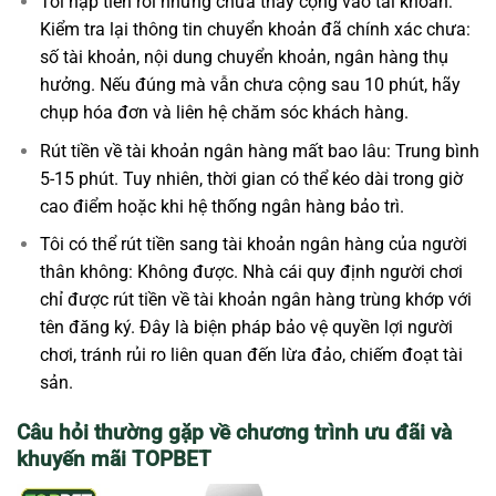
Tôi nạp tiền rồi nhưng chưa thấy cộng vào tài khoản:
Kiểm tra lại thông tin chuyển khoản đã chính xác chưa:
số tài khoản, nội dung chuyển khoản, ngân hàng thụ
hưởng. Nếu đúng mà vẫn chưa cộng sau 10 phút, hãy
chụp hóa đơn và liên hệ chăm sóc khách hàng.
Rút tiền về tài khoản ngân hàng mất bao lâu: Trung bình
5-15 phút. Tuy nhiên, thời gian có thể kéo dài trong giờ
cao điểm hoặc khi hệ thống ngân hàng bảo trì.
Tôi có thể rút tiền sang tài khoản ngân hàng của người
thân không: Không được. Nhà cái quy định người chơi
chỉ được rút tiền về tài khoản ngân hàng trùng khớp với
tên đăng ký. Đây là biện pháp bảo vệ quyền lợi người
chơi, tránh rủi ro liên quan đến lừa đảo, chiếm đoạt tài
sản.
Câu hỏi thường gặp về chương trình ưu đãi và
khuyến mãi TOPBET