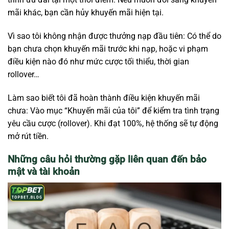
mãi khác, bạn cần hủy khuyến mãi hiện tại.
Vì sao tôi không nhận được thưởng nạp đầu tiên: Có thể do
bạn chưa chọn khuyến mãi trước khi nạp, hoặc vi phạm
điều kiện nào đó như mức cược tối thiểu, thời gian
rollover…
Làm sao biết tôi đã hoàn thành điều kiện khuyến mãi
chưa: Vào mục “Khuyến mãi của tôi” để kiểm tra tình trạng
yêu cầu cược (rollover). Khi đạt 100%, hệ thống sẽ tự động
mở rút tiền.
Những câu hỏi thường gặp liên quan đến bảo
mật và tài khoản