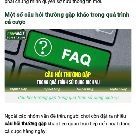
phải chứng minh quyền sở hữu thông tin mới.
Một số câu hỏi thường gặp khác trong quá trình
cá cược
Câu hỏi thường gặp trong quá trình sử dụng dịch vụ
Ngoài các nhóm vấn đề trên, người chơi còn đặt ra nhiều
câu hỏi thường gặp
khác liên quan trực tiếp đến hoạt động
cá cược hàng ngày: