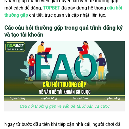
Nhằm giúp thành viên giải quyết các vấn đề thường gặp
một cách dễ dàng,
TOPBET
đã xây dựng hệ thống
câu hỏi
thường gặp
chi tiết, trực quan và cập nhật liên tục.
Các câu hỏi thường gặp trong quá trình đăng ký
và tạo tài khoản
Câu hỏi thường gặp về vấn đề tài khoản cá cược
Ngay từ bước đầu tiên khi tiếp cận nhà cái, người chơi đã