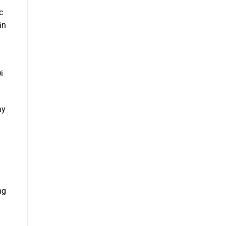
c
ần
i
ay
ng