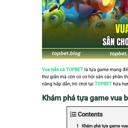
Vua bắn cá TOPBET
là tựa game mang đến 
thư giãn mà còn có cơ hội săn các phần th
năng hấp dẫn, trò chơi tại
TOPBET
hứa hẹn
Khám phá tựa game vua 
Contents
Khám phá tựa game vua