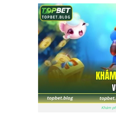
Khám ph