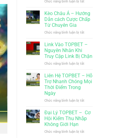
Chức năng bình luận bị tắt
ở
–
Đỉnh
Kèo
Hình
Cao
Châu
Thức
Kèo Châu Á – Hướng
Âu
Cá
Dẫn cách Cược Chấp
–
Cược
Từ Chuyên Gia
Hướng
Siêu
Chức năng bình luận bị tắt
ở
Dẫn
Hot
Kèo
Cách
Châu
Soi
Link Vào TOPBET –
Á
Tỷ
Nguyên Nhân Khi
–
Lệ
Truy Cập Link Bị Chặn
Hướng
1X2
Chức năng bình luận bị tắt
ở
Dẫn
Hiệu
Link
cách
Quả
Vào
Cược
Liên Hệ TOPBET – Hỗ
TOPBET
Chấp
Trợ Nhanh Chóng Mọi
–
Từ
Thời Điểm Trong
Nguyên
Chuyên
Ngày
Nhân
Gia
Khi
Chức năng bình luận bị tắt
ở
Truy
Liên
Cập
Hệ
Đại Lý TOPBET – Cơ
Link
TOPBET
Hội Kiếm Thu Nhập
Bị
–
Không Giới Hạn
Chặn
Hỗ
Chức năng bình luận bị tắt
ở
Trợ
Đại
Nhanh