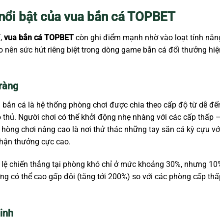
nổi bật của vua bắn cá TOPBET
í,
vua bắn cá TOPBET
còn ghi điểm mạnh nhờ vào loạt tính năn
ạo nên sức hút riêng biệt trong dòng game bắn cá đổi thưởng hiệ
ràng
bắn cá là hệ thống phòng chơi được chia theo cấp độ từ dễ đế
 thủ. Người chơi có thể khởi động nhẹ nhàng với các cấp thấp –
ác hòng chơi nâng cao là nơi thử thác những tay săn cá kỳ cựu vớ
 nhận thưởng cực cao.
 lệ chiến thắng tại phòng khó chỉ ở mức khoảng 30%, nhưng 10
ng có thể cao gấp đôi (tăng tới 200%) so với các phòng cấp thấ
inh