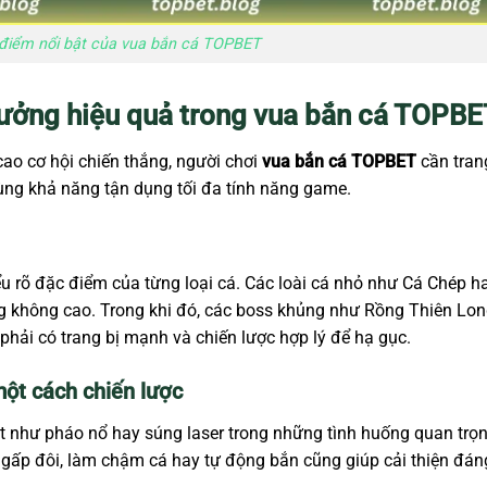
điểm nổi bật của vua bắn cá TOPBET
thưởng hiệu quả trong vua bắn cá TOPBE
ao cơ hội chiến thắng, người chơi
vua bắn cá TOPBET
cần tran
ng khả năng tận dụng tối đa tính năng game.
ểu rõ đặc điểm của từng loại cá. Các loài cá nhỏ như Cá Chép h
g không cao. Trong khi đó, các boss khủng như Rồng Thiên Lo
hải có trang bị mạnh và chiến lược hợp lý để hạ gục.
một cách chiến lược
t như pháo nổ hay súng laser trong những tình huống quan trọn
 gấp đôi, làm chậm cá hay tự động bắn cũng giúp cải thiện đán