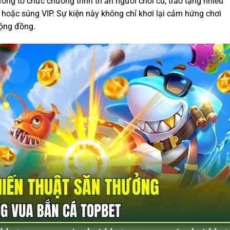
ường tổ chức chương trình tri ân người chơi cũ, trao tặng nhiều
hoặc súng VIP. Sự kiện này không chỉ khơi lại cảm hứng chơi
cộng đồng.