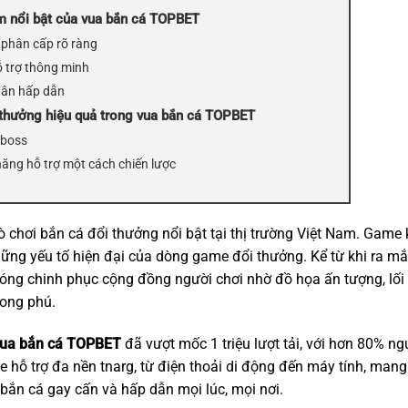
 nổi bật của vua bắn cá TOPBET
 phân cấp rõ ràng
ỗ trợ thông minh
i ân hấp dẫn
 thưởng hiệu quả trong vua bắn cá TOPBET
 boss
 năng hỗ trợ một cách chiến lược
ò chơi bắn cá đổi thưởng nổi bật tại thị trường Việt Nam. Game 
ững yếu tố hiện đại của dòng game đổi thưởng. Kể từ khi ra mắ
ng chinh phục cộng đồng người chơi nhờ đồ họa ấn tượng, lối
hong phú.
ua bắn cá TOPBET
đã vượt mốc 1 triệu lượt tải, với hơn 80% ng
e hỗ trợ đa nền tnarg, từ điện thoải di động đến máy tính, mang
 bắn cá gay cấn và hấp dẫn mọi lúc, mọi nơi.