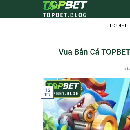
Bỏ
qua
nội
dung
TOPBET
Vua Bắn Cá TOPBET –
ĐĂ
16
Th7